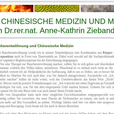
R CHINESISCHE MEDIZIN 
n Dr.rer.nat. Anne-Kathrin Zieband
herentwöhnung und Chinesische Medizin
r Raucherentwöhnung wende ich in meiner Naturheilpraxis eine Kombination aus
Körper
-
kupunktur
auch in Form von Dauernadeln an. Dabei wird sowohl auf die Suchtproblematik
uf vegetative Begleitsymptome bei der Entwöhnung eingegangen.
Sie eine Therapie zur Raucherentwöhnung machen, sollten Sie in sich gehen und überdenken
mentan wirklich den Willen haben, aufzuhören. Manchmal ist es einfach noch nicht an der Z
atürlich vertrete ich als Heilpraktikerin die Auffassung, daß es um so früher, um so besser fü
heit ist. Machen Sie sich auch klar, was Sie dadurch dazugewinnen. Aussprüche wie „Ich 
mehr rauchen“ helfen da nicht weiter, weil das Unterbewußtsein das kleine Wort „Nicht“
rt. Besser sind da positive Formulierungen wie: „Ich wünsche mir einen Zugewinn an Gesundh
berlegen Sie sich, was Sie mit dem eingesparten Geld machen können. Gönnen Sie sich e
 sparen Sie für eine Reise oder was auch immer Ihnen Freude macht.
ilfe von Akupunktur kann auch einer möglichen Gewichtszunahme entgegengewirkt wer
zeitig sollten Sie versuchen, das neue Dasein als Nichtraucher zu nutzen, um auch in and
hen mehr auf Ihre Gesundheit zu achten. Wichtige Säulen sind hier vor allem eine ausgewo
ung und Bewegung. Gern berate ich Sie auch in diesen Bereichen.
ie sich über Ihre Motivation im Klaren sind und den festen Willen haben, mit dem Rau