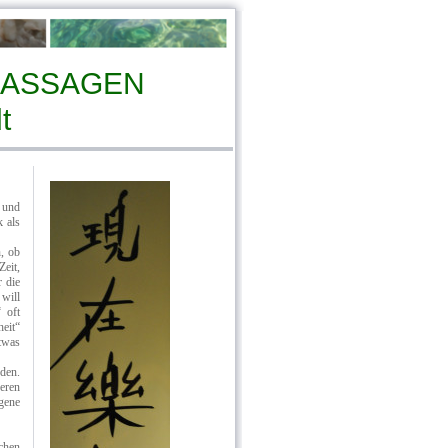
UND MASSAGEN
t
 und
 als
, ob
eit,
r die
will
 oft
eit“
twas
den.
eren
gene
chen