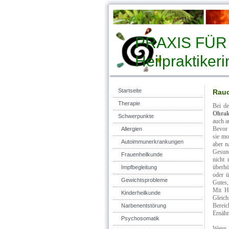
PRAXIS FÜ
Heilpraktikeri
Startseite
Rauc
Therapie
Bei de
Ohra
Schwerpunkte
auch a
Bevor 
Allergien
sie mo
Autoimmunerkrankungen
aber n
Gesund
Frauenheilkunde
nicht 
überhö
Impfbegleitung
oder ü
Gewichtsprobleme
Gutes,
Mit H
Kinderheilkunde
Gleich
Bereic
Narbenentstörung
Ernähr
Psychosomatik
Wenn S