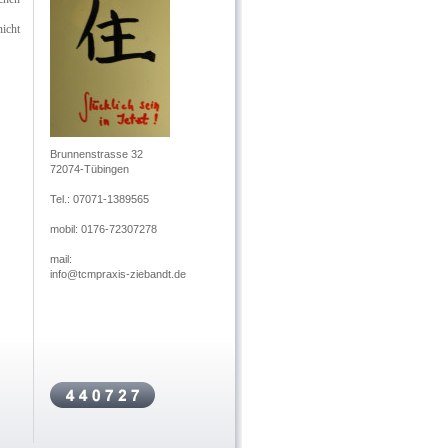
nicht
Brunnenstrasse 32
72074-Tübingen
Tel.: 07071-1389565
mobil: 0176-72307278
mail:
info@tcmpraxis-ziebandt.de