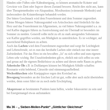
Händen oder Füßen oder Kälteabneigung, so können aromatische Kräuter und
Gewürze wie Zimt oder Ingwer diesen Zustand bessern. Reicht dies nicht aus, kann
über Therapiemethoden wie Akupunktur, Moxibustion (wärmende Methode) und
insbesondere die Kräutertherapie behandelt werden.
Der bittere Geschmack wird dem Feuerelement und dem Sommer zugeordnet.
Kleine Mengen bitterer Nahrungsmittel wie Artischocken sind förderlich für das
Herz und das Feuerelement im Allgemeinen, zu viel bittere Nahrungsmittel u.a. zu
viel Kaffee dagegen führen zu Austrocknung und ein Übermaß ist besonders im
Sommer zu meiden. Generell sollte nicht zu oft zu stark anregenden Substanzen
wie Kaffee gegriffen werden, um Müdigkeit zu unterdrücken. Es ist wichtiger, auf
ausreichend Ruhephasen zu achten.
Auch das
Lachen
wird dem Feuerelement zugeordnet und sorgt für Leichtigkeit
und Lebensfreude, sei es nun das herzhafte Lachen oder einfach nur eine innere
Zufriedenheit. Für das Herz ist ein bewußtes „Ja“ zu sich selbst und zum eigenen
Leben sehr wichtig. Bei Unzufriedenheiten gilt es, ehrlich mit sich selbst zu sein
und genau auf die eigenen Bedürfnisse zu achten und diesen mehr Raum zu geben.
Ätherische Öle
z.B. in Duftlampen können bei Müdigkeit Abhilfe schaffen:
Rosmarin wirkt belebend, Citrusöle sind stimmungsaufhellend.
Wechselduschen
oder Kneippgüsse regen den Kreislauf an.
Bewegung
besonders an der frischen Luft tut gut, sollte aber auch nicht übertrieben
werden, denn sonst führt sie zu noch mehr Erschöpfung.
Akupressur
an bestimmten Punkten kann helfen, wieder fokussierter zu sein und
bei Energiemangel etwas aufzutanken:
Ma 36
–
„ Sieben-Meilen-Punkt“ „Göttlicher Gleichmut“