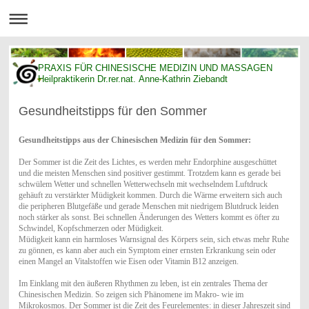
PRAXIS FÜR CHINESISCHE MEDIZIN UND MASSAGEN
Heilpraktikerin Dr.rer.nat. Anne-Kathrin Ziebandt
Gesundheitstipps für den Sommer
Gesundheitstipps aus der Chinesischen Medizin für den Sommer:
Der Sommer ist die Zeit des Lichtes, es werden mehr Endorphine ausgeschüttet
und die meisten Menschen sind positiver gestimmt. Trotzdem kann es gerade bei
schwülem Wetter und schnellen Wetterwechseln mit wechselndem Luftdruck
gehäuft zu verstärkter Müdigkeit kommen. Durch die Wärme erweitern sich auch
die peripheren Blutgefäße und gerade Menschen mit niedrigem Blutdruck leiden
noch stärker als sonst. Bei schnellen Änderungen des Wetters kommt es öfter zu
Schwindel, Kopfschmerzen oder Müdigkeit.
Müdigkeit kann ein harmloses Warnsignal des Körpers sein, sich etwas mehr Ruhe
zu gönnen, es kann aber auch ein Symptom einer ernsten Erkrankung sein oder
einen Mangel an Vitalstoffen wie Eisen oder Vitamin B12 anzeigen.
Im Einklang mit den äußeren Rhythmen zu leben, ist ein zentrales Thema der
Chinesischen Medizin. So zeigen sich Phänomene im Makro- wie im
Mikrokosmos. Der Sommer ist die Zeit des Feurelementes: in dieser Jahreszeit sind