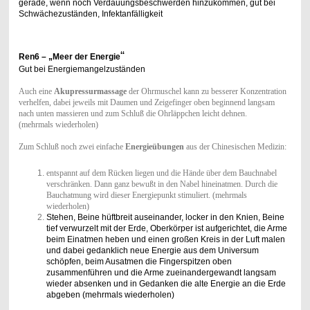
gerade, wenn noch Verdauungsbeschwerden hinzukommen, gut bei
Schwächezuständen, Infektanfälligkeit
“
Ren6
– „Meer der Energie
Gut bei Energiemangelzuständen
Auch eine
Akupressurmassage
der Ohrmuschel kann zu besserer Konzentration
verhelfen, dabei jeweils mit Daumen und Zeigefinger oben beginnend langsam
nach unten massieren und zum Schluß die Ohrläppchen leicht dehnen.
(mehrmals wiederholen)
Zum Schluß noch zwei einfache
Energieübungen
aus der Chinesischen Medizin:
entspannt auf dem Rücken liegen und die Hände über dem Bauchnabel
verschränken. Dann ganz bewußt in den Nabel hineinatmen. Durch die
Bauchatmung wird dieser Energiepunkt stimuliert. (mehrmals
wiederholen)
Stehen, Beine hüftbreit auseinander, locker in den Knien, Beine
tief verwurzelt mit der Erde, Oberkörper ist aufgerichtet, die Arme
beim Einatmen heben und einen großen Kreis in der Luft malen
und dabei gedanklich neue Energie aus dem Universum
schöpfen, beim Ausatmen die Fingerspitzen oben
zusammenführen und die Arme zueinandergewandt langsam
wieder absenken und in Gedanken die alte Energie an die Erde
abgeben (mehrmals wiederholen)