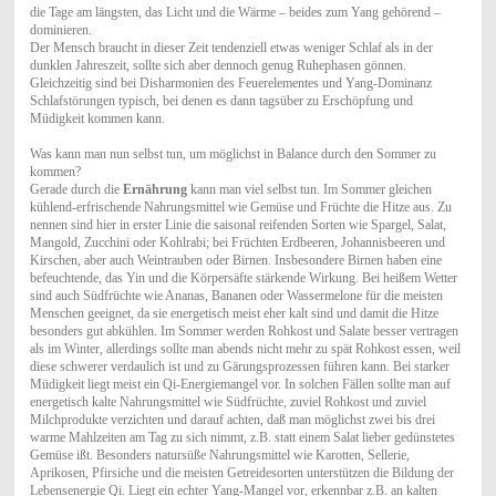
die Tage am längsten, das Licht und die Wärme – beides zum Yang gehörend –
dominieren.
Der Mensch braucht in dieser Zeit tendenziell etwas weniger Schlaf als in der
dunklen Jahreszeit, sollte sich aber dennoch genug Ruhephasen gönnen.
Gleichzeitig sind bei Disharmonien des Feuerelementes und Yang-Dominanz
Schlafstörungen typisch, bei denen es dann tagsüber zu Erschöpfung und
Müdigkeit kommen kann.
Was kann man nun selbst tun, um möglichst in Balance durch den Sommer zu
kommen?
Gerade durch die
Ernährung
kann man viel selbst tun. Im Sommer gleichen
kühlend-erfrischende Nahrungsmittel wie Gemüse und Früchte die Hitze aus. Zu
nennen sind hier in erster Linie die saisonal reifenden Sorten wie Spargel, Salat,
Mangold, Zucchini oder Kohlrabi; bei Früchten Erdbeeren, Johannisbeeren und
Kirschen, aber auch Weintrauben oder Birnen. Insbesondere Birnen haben eine
befeuchtende, das Yin und die Körpersäfte stärkende Wirkung. Bei heißem Wetter
sind auch Südfrüchte wie Ananas, Bananen oder Wassermelone für die meisten
Menschen geeignet, da sie energetisch meist eher kalt sind und damit die Hitze
besonders gut abkühlen. Im Sommer werden Rohkost und Salate besser vertragen
als im Winter, allerdings sollte man abends nicht mehr zu spät Rohkost essen, weil
diese schwerer verdaulich ist und zu Gärungsprozessen führen kann. Bei starker
Müdigkeit liegt meist ein Qi-Energiemangel vor. In solchen Fällen sollte man auf
energetisch kalte Nahrungsmittel wie Südfrüchte, zuviel Rohkost und zuviel
Milchprodukte verzichten und darauf achten, daß man möglichst zwei bis drei
warme Mahlzeiten am Tag zu sich nimmt, z.B. statt einem Salat lieber gedünstetes
Gemüse ißt. Besonders natursüße Nahrungsmittel wie Karotten, Sellerie,
Aprikosen, Pfirsiche und die meisten Getreidesorten unterstützen die Bildung der
Lebensenergie Qi. Liegt ein echter Yang-Mangel vor, erkennbar z.B. an kalten