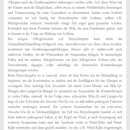
Allergien auch die Ernährungslehre einbezogen werden sollte. Auf diese Weise hat
der Patient auch die Möglichkeit, selbst etwas zu seinem Wohlbefinden beizutragen
und Verantwortung für seine Gesundheit zu übernehmen. Immer wenn Schleim
vorhanden ist wie häufig bei Heuschnupfen oder Asthma, sollten z.B.
Milchprodukte reduziert, bestenfalls einige Zeit sogar ganz gemieden werden.
Kuhmilch und deren Produkte belasten die Milz, die zum Erdelement gehört, und
es kommt in der Folge zur Bildung von Schleim.
Bei einigen Allergieformen wie Heuschnupfen kann allein die
Akupunkturbehandlung erfolgreich sein, sinnvollerweise wie oben schon erwähnt,
kombiniert mit Ernährungsempfehlungen. Hierzu gibt es mittlerweile auch
zahlreiche Studien, die die Wirksamkeit der Akupunktur belegen. In hartnäckigen
Fallen und bei anderen Allergieformen wie dem Allergischen Asthma oder der
Neurodermitis dagegen sollte unbedingt die chinesische Kräutertherapie
hinzugezogen werden.
Beim Heuschnupfen ist es sinnvoll, schon ab dem Herbst mit der Behandlung zu
beginnen, um die Konstitution zu stärken und die Anfälligkeit für das Allergen zu
verringern. Dies benötigt Zeit, besonders bei einem Leere-Muster wie Milz-Qi-
Mangel oder Lungen-Qi-Mangel ist zusätzlich zur Akupunktur die Kräutertherapie
in vielen Fällen sinnvoll. In der Folge eines schwachen Milz-Qi und Lungen-Qi
liegt oft eine Schwäche des Abwehr-Wei-Qi vor, so daß äußere pathogene Faktoren
einfacher eindringen können. Ein weiteres Kennzeichen für ein schwaches
Abwehr-Wie-Qi ist Infektanfälligkeit. Im Fall von Heuschnupfen handelt es sich
beim äußeren pathogenen Faktor in der Regel um Wind, je nach Ausprägung und
weiteren Symptomen kann man das Syndrom weiter in Wind-Hitze und Wind-
Kälte unterteilen und dann gezielt ausleiten. Ist also z.B. Wind-Kälte eingedrungen