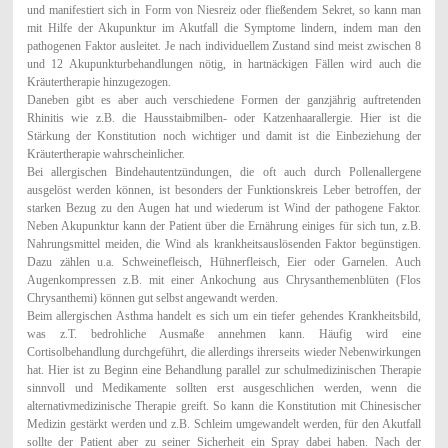
und manifestiert sich in Form von Niesreiz oder fließendem Sekret, so kann man
mit Hilfe der Akupunktur im Akutfall die Symptome lindern, indem man den
pathogenen Faktor ausleitet. Je nach individuellem Zustand sind meist zwischen 8
und 12 Akupunkturbehandlungen nötig, in hartnäckigen Fällen wird auch die
Kräutertherapie hinzugezogen.
Daneben gibt es aber auch verschiedene Formen der ganzjährig auftretenden
Rhinitis wie z.B. die Hausstaibmilben- oder Katzenhaarallergie. Hier ist die
Stärkung der Konstitution noch wichtiger und damit ist die Einbeziehung der
Kräutertherapie wahrscheinlicher.
Bei allergischen Bindehautentzündungen, die oft auch durch Pollenallergene
ausgelöst werden können, ist besonders der Funktionskreis Leber betroffen, der
starken Bezug zu den Augen hat und wiederum ist Wind der pathogene Faktor.
Neben Akupunktur kann der Patient über die Ernährung einiges für sich tun, z.B.
Nahrungsmittel meiden, die Wind als krankheitsauslösenden Faktor begünstigen.
Dazu zählen u.a. Schweinefleisch, Hühnerfleisch, Eier oder Garnelen. Auch
Augenkompressen z.B. mit einer Ankochung aus Chrysanthemenblüten (Flos
Chrysanthemi) können gut selbst angewandt werden.
Beim allergischen Asthma handelt es sich um ein tiefer gehendes Krankheitsbild,
was z.T. bedrohliche Ausmaße annehmen kann. Häufig wird eine
Cortisolbehandlung durchgeführt, die allerdings ihrerseits wieder Nebenwirkungen
hat. Hier ist zu Beginn eine Behandlung parallel zur schulmedizinischen Therapie
sinnvoll und Medikamente sollten erst ausgeschlichen werden, wenn die
alternativmedizinische Therapie greift. So kann die Konstitution mit Chinesischer
Medizin gestärkt werden und z.B. Schleim umgewandelt werden, für den Akutfall
sollte der Patient aber zu seiner Sicherheit ein Spray dabei haben. Nach der