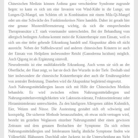
Chinesischen Medizin können Asthma ganz verschiedene Syndrome zugrunde
liegen: so kann es sich um eine Invasion von Wind-Kälte in die Lunge, um
Lungen-Qi-Mangel, um Schleim oft in Kombination mit einem Milz-Qi-Mangel
oder um eine Schwäche des Funktionskreises Niere handeln. Daher ist gerade hier
eine genaue Musterdifferenzierung wichtig, da sich die entsprechenden
Therapieansätze z.T. stark voneinander unterscheiden. Bei der Behandlung vom
allergisch bedingten Asthma kommt meist die Kräutertherapie zum Einsatz, weil es
sich um eine tiefer gehende Erkrankung handelt und Akupunktur allein oft nicht
ausreicht. Neben der Süßholzwurzel und anderen chinesischen Kräutern ist auch
der Einsatz von Heilpilzen insbesondere Reishi (Ganoderma lucidum) möglich.
Auch Qigong ist als Ergänzung sinnvoll.
Neurodermitis ist eine multifaktorielle Erkrankung. Auch wenn sie sich an der
Oberfläche, der Haut zeigt, so hat sie doch ihre Wurzeln in der Tiefe. Deshalb sind
hier insbesondere die chinesische Kräutertherapie aber auch die Ernährungslehre
von zentraler Bedeutung. Daneben wird die Akupunktur begleitend eingesetzt.
Auch Nahrungsmittelallergien lassen sich mit Hilfe der Chinesischen Medizin
behandeln. Es wird zwischen echten Nahrungsmittelallergien und
Nahrungsmittelunverträglichkeiten wie Laktosein-toleranz, Fruktoseintoleranz oder
Histaminintoleranz unterschieden. Zu den häufigsten Allergenen zählen Kuhmilch,
Eier, Weizen und Nüsse. Die Austestung gestaltet sich oft schwierig und
kostspielig. Die sicherste Methode herauszufinden, ob etwas nicht vertragen wird,
besteht im gezielten Weglassen einzelner Nahrungsmittel über einen gewissen
Zeitraum und dem genauen Beobachten der Symptome. Da sich echten
Nahrungsmittelallergien und Intoleranzen häufig ähnliche Symptome finden wie
Völlegefühl, Blähungen, Durchfall oder Juckreiz, ist die Unterscheidung aus Sicht