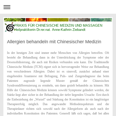
PRAXIS FÜR CHINESISCHE MEDIZIN UND MASSAGEN
Heilpraktikerin Dr.rer.nat. Anne-Kathrin Ziebandt
Allergien behandeln mit Chinesischer Medizin
In der heutigen Zeit sind immer mehr Menschen von Allergien betroffen. Oft
besteht die Behandlung dann in der Unterdrückung der Symptome oder der
Desensibilisierung, die auch mit Risiken verbunden sein kann. Die Traditionelle
Chinesische Medizin (TCM) eignet sich in hervorragender Weise zur Behandlung
von verschiedenen Allergien. Dabei ist es sinnvoll, zunächst anhand einer
eingehenden Anamnese mit Befragung, Puls- und Zungendiagnose das beim
Patienten zugrunde liegende Muster gemäß der Chinesischen
Syndromdifferenzierung zu ermitteln, um dann gezielt behandeln zu können. Mit
Hilfe der Chinesischen Medizin können sowohl Symptome gelindert werden, die
Stärke liegt aber sicher in der Behandlung der tiefer liegenden Ursache. Erst durch
die Einbeziehung der „Wurzel“ und Stärkung der Konstitution ist ein langfristiger
Therapieerfolg möglich. Das angewandte Methodenspektrum und die
Therapiedauer richten sich sowohl nach der Allergieform als auch nach der
individuellen Konstitution des Patienten. Generell läßt sich sagen, daß bei allen