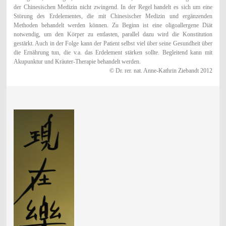
der Chinesischen Medizin nicht zwingend. In der Regel handelt es sich um eine
Störung des Erdelementes, die mit Chinesischer Medizin und ergänzenden
Methoden behandelt werden können. Zu Beginn ist eine oligoallergene Diät
notwendig, um den Körper zu entlasten, parallel dazu wird die Konstitution
gestärkt. Auch in der Folge kann der Patient selbst viel über seine Gesundheit über
die Ernährung tun, die v.a. das Erdelement stärken sollte. Begleitend kann mit
Akupunktur und Kräuter-Therapie behandelt werden.
© Dr. rer. nat. Anne-Kathrin Ziebandt 2012