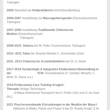
Tübingen
2008
Abschluß als
Heilpraktikerin
mit Amtsarztprüfung
2006-2007
Ausbildung zur
Massagetherapeutin
(Paracelsusschule
Tübingen)
2007-2009
Ausbildung
Traditionelle Chinesische
Medizin
(Paracelsusschule
Tübingen)
2008-2010
Shiatsu
bei M. Peter (Yusenzentrum Tübingen)
2010
-2011
Tuina
bei Shaolin-Meister C. Kronmüller (Ulm)
2011- 2013
Chinesische Arzneimittellehre
bei Dr. G. Neeb
2017-2018
Gynäkologie & Integrative Kinderwunschbehandlung in
der TCM
Dozententeam (F. Sulistyo-Winarto, C.
Mohr, N. Giese u.a.)
2018
Professional Care Training Arvigo®-
Therapie
(Arvigo Techniques
of Maya Abdominal Therapy®) bei A. Porter (UK) und G. de Gast
(NL)
2021 Psycho-emotionale Erkrankungen in der Medizin der Maya I
(Wisdom of Water, Plants and Prayer I) bei Dr. Rosita Arvigo, E.M.