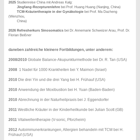
2025
Studienreise China mit Andreas Kalg:
Jingfang-Rezepturenlehre
bei Prof. Huang Huang (Nanjing, China)
TCM-Kräutertherapie in der Gynäkologie
bei Prof. Ma Dazheng
(Wenzhou,
China)
2026 Refresherkurs Sinosomatics
bei Dr. Annemarie Schweizer Arau, Prof. Dr.
Florian Beißner
daneben zahlreiche kleinere Fortbildungen, unter anderem:
2008/2010
Globale Balance-Akupunkturmethode bei Dr. R. Tan (USA)
2008
1 Nadel für 1000 Krankheiten bei Y. Maimon (Israel)
2010
Die drei Yin und die drei Yang bei H. Frühauf (USA)
2010
Anwendung der Moxibustion bei H. Yuan (Baden-Baden)
2010
Abrechnung in der Naturheilpraxis bei J. Eggendorfer
2011
Westliche Kräuter in der Kinderheilkunde bei Julian Scott (GB)
2011
Vitalwellentherapie (V-sonic, Pforzheim)
2012
Autoimmunerkrankungen, Allergien behandeln mit TCM bei H.
Frühauf (USA)