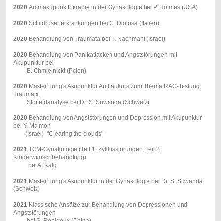
2020
Aromakupunkttherapie in der Gynäkologie bei P. Holmes (USA)
2020
Schildrüsenerkrankungen bei C. Diolosa (Italien)
2020
Behandlung von Traumata bei T. Nachmani (Israel)
2020
Behandlung von Panikattacken und Angststörungen mit
Akupunktur bei
B. Chmielnicki (Polen)
2020
Master Tung's Akupunktur Aufbaukurs zum Thema RAC-Testung,
Traumata,
Störfeldanalyse bei Dr. S. Suwanda (Schweiz)
2020
Behandlung von Angststörungen und Depression mit Akupunktur
bei Y. Maimon
(Israel) "Clearing the clouds"
2021
TCM-Gynäkologie (Teil 1: Zyklusstörungen, Teil 2:
Kinderwunschbehandlung)
bei A. Kalg
2021
Master Tung's Akupunktur in der Gynäkologie bei Dr. S. Suwanda
(Schweiz)
2021
Klassische Ansätze zur Behandlung von Depressionen und
Angststörungen
bei S. Robidoux (China)