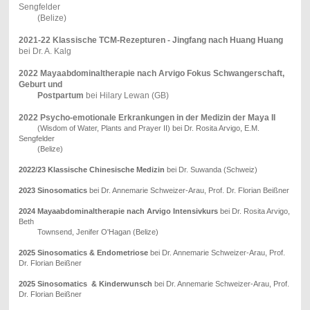
Sengfelder
(Belize)
2021-22
Klassische TCM-Rezepturen - Jingfang nach Huang Huang
bei Dr. A. Kalg
2022
Mayaabdominaltherapie nach Arvigo Fokus Schwangerschaft,
Geburt und
Postpartum
bei Hilary Lewan (GB)
2022 Psycho-emotionale Erkrankungen in der Medizin der Maya II
(Wisdom of Water, Plants and Prayer II) bei Dr. Rosita Arvigo, E.M.
Sengfelder
(Belize)
2022/23
Klassische Chinesische Medizin
bei Dr. Suwanda (Schweiz)
2023 Sinosomatics
bei Dr. Annemarie Schweizer-Arau, Prof. Dr. Florian Beißner
2024
Mayaabdominaltherapie nach Arvigo Intensivkurs
bei Dr. Rosita Arvigo,
Beth
Townsend, Jenifer O'Hagan (Belize)
2025 Sinosomatics & Endometriose
bei Dr. Annemarie Schweizer-Arau, Prof.
Dr. Florian Beißner
2025 Sinosomatics & Kinderwunsch
bei Dr. Annemarie Schweizer-Arau, Prof.
Dr. Florian Beißner